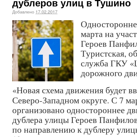
дублеров улиц в Тушино
Добавлено
17.02.2017
Одностороннее
марта на учас
Героев Панфи
Туристская, о
служба ГКУ «
дорожного дв
«Новая схема движения будет вв
Северо-Западном округе. С 7 мар
организовано одностороннее дв
дублера улицы Героев Панфиловц
по направлению к дублеру улиц