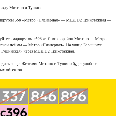
между Митино и Тушино.
маршрутом 368 «Метро «Планерная» — МЦД D2 Трикотажная —
льзуйтесь маршрутом с396 «4-й микрорайон Митино — Метро
ской поймы — Метро «Планерная». На улице Барышихе
о «Тушинская» через МЦД D2 Трикотажная.
ходить чаще. Жителям Митино и Тушино будет удобнее
ых объектов.