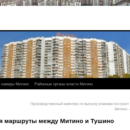
 камеры Митино
Районные органы власти Митино
Производственный комплекс по выпуску упаковки построят 
Митино
ся маршруты между Митино и Тушино