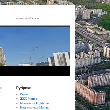
Новости Митино
Рубрики
в
→
Видео
ЖКХ Митино
Магазины и ТЦ Митино
Недвижимость Митино