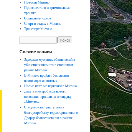
Новости Митино
Происшествия и криминальная
хроника
Социальная сфера
Спорт и отдых в Митино
Транспорт Митино
Свежие записи
Задержан мужчина, обвиняемый в
убийстве знакомого в столичном
районе Митино
В Митино пройдет бесплатная
вакцинация животных
Новые платные парковки в Митино
Десять электробусов нового
поколения пришли на площадку
«Митино»
Специалисты приступили к
благоустройству территории нового
Дворца бракосочетания в районе
Митино