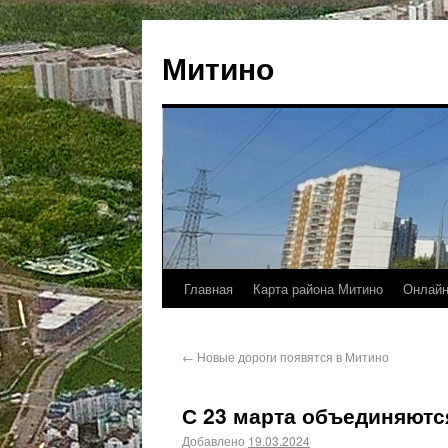
Митино
Главная
Карта района Митино
Онлайн
←
Новые дороги появятся в Митино
С 23 марта объединяют
Добавлено
19.03.2024