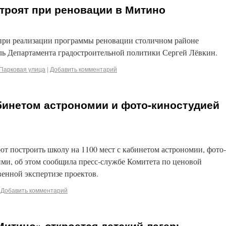
строят при реновации в Митино
при реализации программы реновации столичном районе
ль Департамента градостроительной политики Сергей Лёвкин.
Парковая улица
|
Добавить комментарий
абинетом астрономии и фото-киностудией
 построить школу на 1100 мест с кабинетом астрономии, фото-
ми, об этом сообщила пресс-службе Комитета по ценовой
венной экспертизе проектов.
Добавить комментарий
итино» откроется детский лагерь