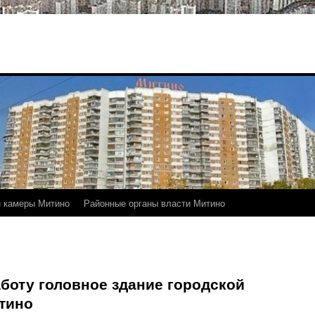
 камеры Митино
Районные органы власти Митино
аботу головное здание городской
тино