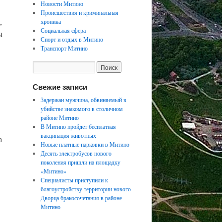
Новости Митино
Происшествия и криминальная
,
хроника
Социальная сфера
ы
Спорт и отдых в Митино
Транспорт Митино
Свежие записи
Задержан мужчина, обвиняемый в
убийстве знакомого в столичном
районе Митино
В Митино пройдет бесплатная
вакцинация животных
а
Новые платные парковки в Митино
Десять электробусов нового
поколения пришли на площадку
«Митино»
Специалисты приступили к
благоустройству территории нового
Дворца бракосочетания в районе
Митино