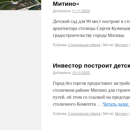
Митино»
Добавлено
11.11.2023
​Детский сад для 90 мест построят в 
архитектора столицы Сергея Кузнецов
градостроительству города Москвы.
Рубрика:
Социальная сфера
|
Метки:
Митино
,
Инвестор построит детс
Добавлено
13.10.2023
​Город без торгов предоставил застро
столичном районе Митино для строите
путей, об этом со ссылкой на предсе
столичного Комитета …
Читать далее
Рубрика:
Социальная сфера
|
Метки:
Митино
|