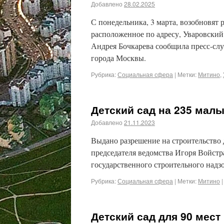
Добавлено
28.02.2025
С понедельника, 3 марта, возобновят
расположенное по адресу, Уваровский 
Андрея Бочкарева сообщила пресс-слу
города Москвы.
Рубрика:
Социальная сфера
|
Метки:
Митино
,
Детский сад на 235 мал
Добавлено
21.11.2023
Выдано разрешение на строительство 
председателя ведомства Игоря Войстр
государственного строительного надзо
Рубрика:
Социальная сфера
|
Метки:
Митино
|
​Детский сад для 90 мес