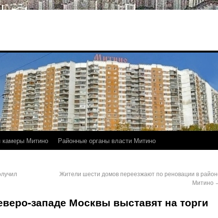
 камеры Митино
Районные органы власти Митино
олучил
Жители шести домов переезжают по реновации в район
Митино
еверо-западе Москвы выставят на торги