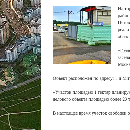
На то
район
Пятов
реали
облас
«Град
засед
Москв
Объект расположен по адресу: 1-й Ми
«Участок площадью 1 гектар планирую
делового объекта площадью более 23 
В настоящее время участок свободен о