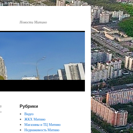
Новости Митино
Рубрики
е
→
Видео
ЖКХ Митино
Магазины и ТЦ Митино
Недвижимость Митино