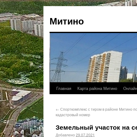
Митино
Главная
Карта района Митино
Онлайн
←
Спорткомплекс с тиром в районе Митино п
кадастровый номер
Земельный участок на с
Добавлено
29.07.2021