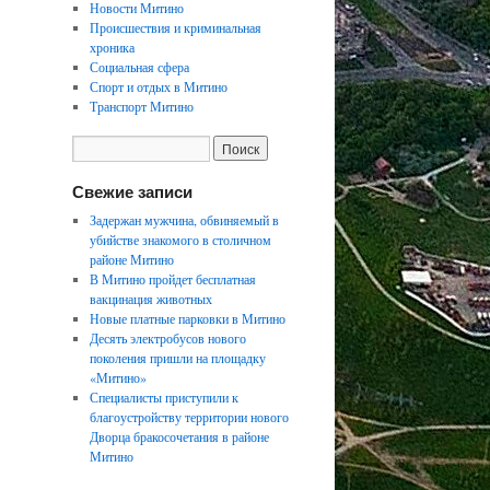
Новости Митино
Происшествия и криминальная
хроника
Социальная сфера
Спорт и отдых в Митино
Транспорт Митино
Свежие записи
Задержан мужчина, обвиняемый в
убийстве знакомого в столичном
районе Митино
В Митино пройдет бесплатная
вакцинация животных
Новые платные парковки в Митино
Десять электробусов нового
поколения пришли на площадку
«Митино»
Специалисты приступили к
благоустройству территории нового
Дворца бракосочетания в районе
Митино