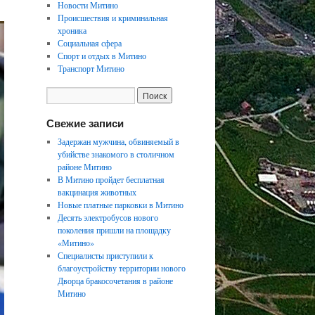
Новости Митино
Происшествия и криминальная
хроника
Социальная сфера
Спорт и отдых в Митино
Транспорт Митино
Свежие записи
Задержан мужчина, обвиняемый в
убийстве знакомого в столичном
районе Митино
В Митино пройдет бесплатная
вакцинация животных
Новые платные парковки в Митино
Десять электробусов нового
поколения пришли на площадку
«Митино»
Специалисты приступили к
благоустройству территории нового
Дворца бракосочетания в районе
Митино