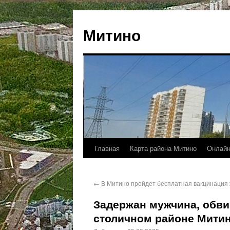
Митино
Главная
Карта района Митино
Онлайн
←
В Митино пройдет бесплатная вакцинация
Задержан мужчина, обви
столичном районе Мити