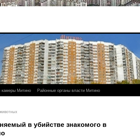
 камеры Митино
Районные органы власти Митино
 животных
няемый в убийстве знакомого в
но