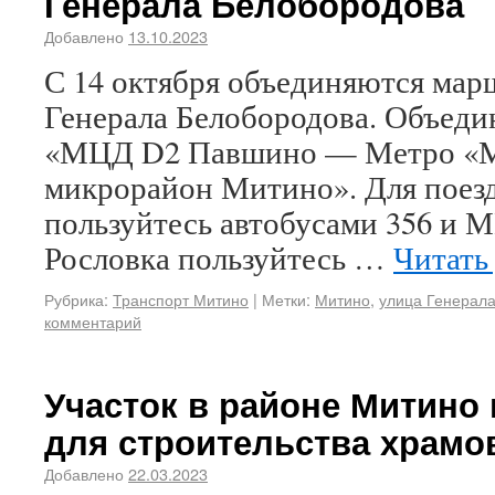
Генерала Белобородова
Добавлено
13.10.2023
С 14 октября объединяются марш
Генерала Белобородова. Объеди
«МЦД D2 Павшино — Метро «М
микрорайон Митино». Для поез
пользуйтесь автобусами 356 и 
Рословка пользуйтесь …
Читать
Рубрика:
Транспорт Митино
|
Метки:
Митино
,
улица Генерал
комментарий
Участок в районе Митино
для строительства храмо
Добавлено
22.03.2023