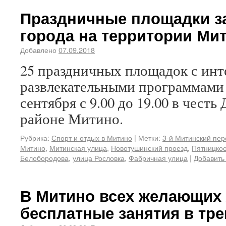
Праздничные площадки з
города на территории Ми
Добавлено
07.09.2018
25 праздничных площадок с инт
развлекательными программами 
сентября с 9.00 до 19.00 в честь
районе Митино.
Рубрика:
Спорт и отдых в Митино
|
Метки:
3-й Митинский пер
Митино
,
Митинская улица
,
Новотушинский проезд
,
Пятницко
Белобородова
,
улица Рословка
,
Фабричная улица
|
Добавить
В Митино всех желающих 
бесплатные занятия в тр