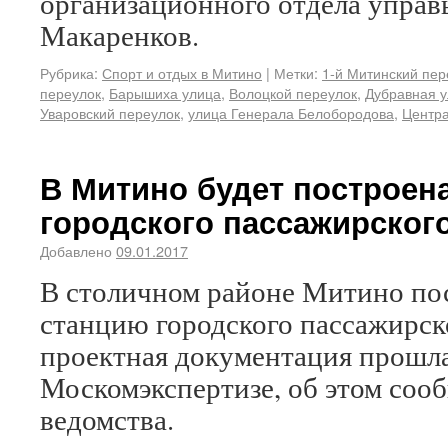
организационного отдела управ
Макаренков.
Рубрика:
Спорт и отдых в Митино
|
Метки:
1-й Митинский пер
переулок
,
Барышиха улица
,
Волоцкой переулок
,
Дубравная 
Уваровский переулок
,
улица Генерала Белобородова
,
Центра
В Митино будет построен
городского пассажирског
Добавлено
09.01.2017
В столичном районе Митино по
станцию городского пассажирско
проектная документация прошла
Москомэкспертизе, об этом соо
ведомства.