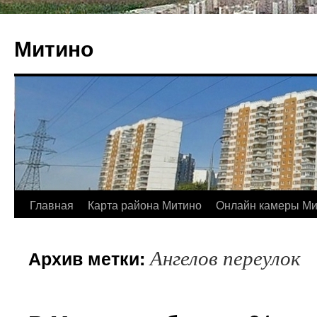
Митино
Главная
Карта района Митино
Онлайн камеры Ми
Ангелов переулок
Архив метки: