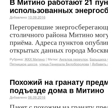
В Митино работают 21 пу
использованных энергос
Добавлено
10.09.2016
Перегоревшие энергосберегающ
столичного района Митино могут
приёма. Адреса пунктов опубли
открытых данных города Москв
Рубрика:
ЖКХ Митино
|
Метки:
Ангелов переулок
,
Барышиха 
Пятницкое шоссе
,
улица Генерала Белобородова
|
Добавить
Похожий на гранату пред
подъезде дома в Митино
Добавлено
06.09.2016
Пакет с похожим на гранату пре