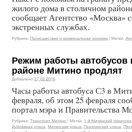
жилого дома в столичном район
сообщает Агентство «Москва» с
экстренных службах.
Рубрика:
Происшествия и криминальная хроника
|
Метки:
Ан
Режим работы автобусов 
районе Митино продлят
Добавлено
27.02.2016
Часы работы автобуса С3 в Мит
февраля, об этом 25 февраля с
портал мэра и Правительства М
Рубрика:
Транспорт Митино
|
Метки:
1-й Митинский переулок
Дубравная улица
,
Митинская улица
,
Пенягинская улица
,
Пят