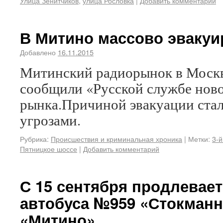
Улица Зенитчиков
,
улица Рословка
|
Добавить комментарий
В Митино массово эвакуи
Добавлено
16.11.2015
Митинский радиорынок в Москв
сообщили «Русской службе ново
рынка.Причиной эвакуации стал
угрозами.
Рубрика:
Происшествия и криминальная хроника
|
Метки:
3-й
Пятницкое шоссе
|
Добавить комментарий
С 15 сентября продлевае
автобуса №959 «Стокман
«Митино»