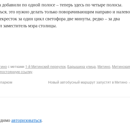
 добавили по одной полосе – теперь здесь по четыре полосы.
ться, это нужно делать только поворачивающим направо и налево
екресток за один цикл светофора две минуты, редко – за два
л заместитель мэра столицы.
тино
с метками
1-й Митинский переулок
,
Барышиха улица
,
Митино
,
Митинская
постоянную ссылку
.
опарком
Новый автобусный маршрут запустят в Митино
одимо
авторизоваться
.