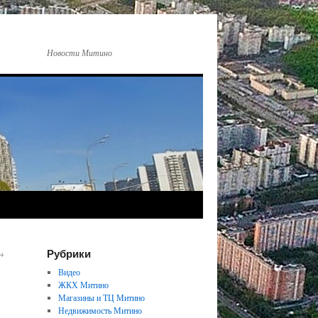
Новости Митино
Рубрики
→
Видео
ЖКХ Митино
Магазины и ТЦ Митино
Недвижимость Митино