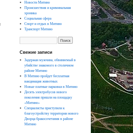
Новости Митино
Происшествия и криминальная
хроника
Социальная сфера
л
Спорт и отдых в Митино
Транспорт Митино
Свежие записи
Задержан мужчина, обвиняемый в
убийстве знакомого в столичном
районе Митино
В Митино пройдет бесплатная
вакцинация животных
Новые платные парковки в Митино
Десять электробусов нового
поколения пришли на площадку
«Митино»
Специалисты приступили к
благоустройству территории нового
Дворца бракосочетания в районе
Митино