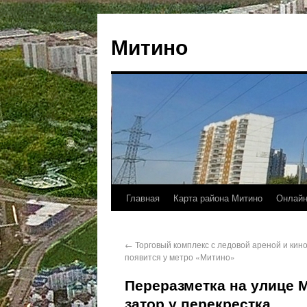
Митино
Главная
Карта района Митино
Онлайн
←
Торговый комплекс с ледовой ареной и кин
появится у метро «Митино»
Переразметка на улице 
затор у перекрестка