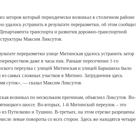
из заторов который периодически возникал в столичном районе
о удалось устранить в результате переразметки, об этом сообщи
 Департамента транспорта и развития дорожно-транспортной
структуры Максим Ликсутов.
зультате переразметки улице Митинская удалось устранить затор
 перекрестком даже в часы пик. Раньше пересечение 1-го
ского переулка с улицей Митинская и улицей Барышиха было
 из самых сложных участков в Митино. Затруднения здесь
мя суток», — сказал Максим Ликсутов.
ая возникал по нескольким причинам, объяснил Ликсутов. Во-
ятницкого шоссе. Во-вторых, 1-й Митинский переулок – это
из Путилково и Тушино. В-третьих, на этом отрезке разрешены
числе левые повороты со всех сторон. Здесь же находятся четыре