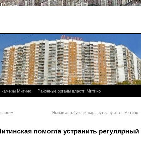
 камеры Митино
Районные органы власти Митино
опарком
Новый автобусный маршрут запустят в Митино
Митинская помогла устранить регулярный