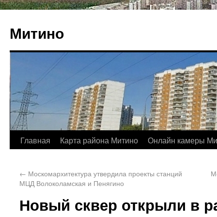
Митино
Главная
Карта района Митино
Онлайн камеры Ми
←
Москомархитектура утвердила проекты станций
М
МЦД Волоколамская и Пенягино
Новый сквер открыли в р