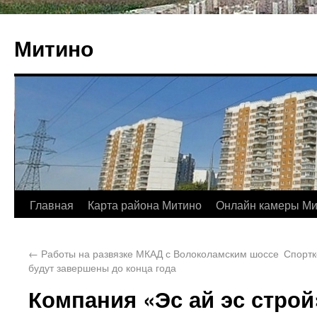
Митино
Главная
Карта района Митино
Онлайн камеры Ми
←
Работы на развязке МКАД с Волоколамским шоссе
Спортк
будут завершены до конца года
Компания «Эс ай эс строй