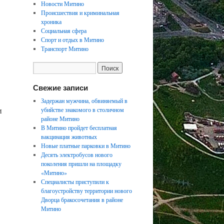
Новости Митино
Происшествия и криминальная
хроника
Социальная сфера
Спорт и отдых в Митино
Транспорт Митино
Свежие записи
Задержан мужчина, обвиняемый в
и
убийстве знакомого в столичном
районе Митино
В Митино пройдет бесплатная
вакцинация животных
Новые платные парковки в Митино
Десять электробусов нового
поколения пришли на площадку
«Митино»
Специалисты приступили к
благоустройству территории нового
Дворца бракосочетания в районе
Митино