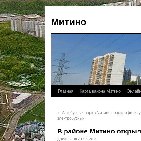
Митино
Главная
Карта района Митино
Онлайн
←
Автобусный парк в Митино перепрофилиру
электробусный
В районе Митино открыл
Добавлено
21.08.2019