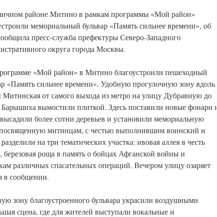
личном районе Митино в рамкам программы «Мой район»
устроили мемориальный бульвар «Память сильнее времени», об
сообщила пресс-служба префектуры Северо-Западного
истративного округа города Москвы.
рограмме «Мой район» в Митино благоустроили пешеходный
ар «Память сильнее времени». Удобную прогулочную зону вдоль
 Митинская от самого выхода из метро на улицу Дубравную до
 Барышиха вымостили плиткой. Здесь поставили новые фонари 
 высадили более сотни деревьев и установили мемориальную
, посвященную митинцам, с честью выполнившим воинский и
разделили на три тематических участка: ивовая аллея в честь
 березовая роща в память о бойцах Афганской войны и
кам различных спасательных операций. Вечером улицу озаряет
я в сообщении.
дную зону благоустроенного бульвара украсили воздушными
льшая сцена, где для жителей выступали вокальные и