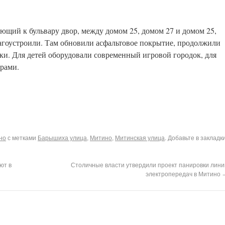
ающий к бульвару двор, между домом 25, домом 27 и домом 25,
агоустроили. Там обновили асфальтовое покрытие, продолжили
и. Для детей оборудовали современный игровой городок, для
рами.
но
с метками
Барышиха улица
,
Митино
,
Митинская улица
. Добавьте в закладк
ют в
Столичные власти утвердили проект панировки лини
электропередач в Митино