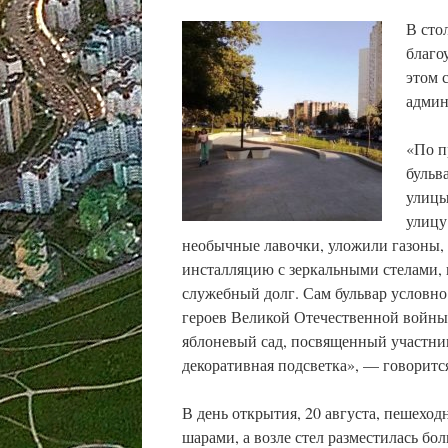
В сто
благо
этом 
админ
«По п
бульв
улицы
улицу
необычные лавочки, уложили газоны,
инсталляцию с зеркальными стелами
служебный долг. Сам бульвар условно 
героев Великой Отечественной войны,
яблоневый сад, посвященный участни
декоративная подсветка», — говоритс
В день открытия, 20 августа, пешехо
шарами, а возле стел разместилась бо