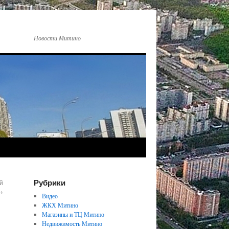
Новости Митино
Рубрики
й
→
Видео
ЖКХ Митино
Магазины и ТЦ Митино
Недвижимость Митино