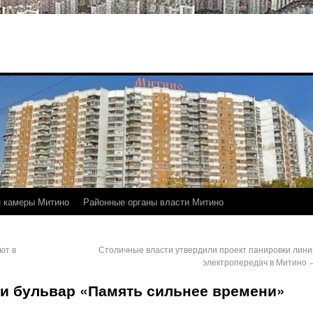
 камеры Митино
Районные органы власти Митино
ют в
Столичные власти утвердили проект панировки лини
электропередач в Митино
и бульвар «Память сильнее времени»