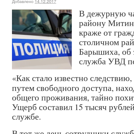
Добавлено
14.12.2017
В дежурную ч
району Митино
краже от гра
столичном ра
Барышиха, об 
служба УВД п
«Как стало известно следствию,
путем свободного доступа, нахо
общего проживания, тайно похит
Ущерб составил 15 тысяч рубле
службе.
В тот же день сотрудники служ