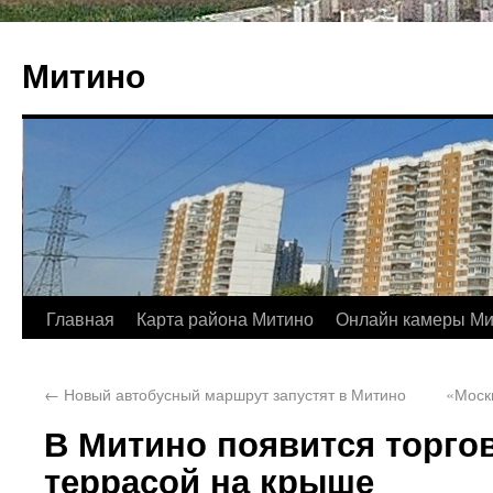
Митино
Главная
Карта района Митино
Онлайн камеры Ми
←
Новый автобусный маршрут запустят в Митино
«Моск
В Митино появится торго
террасой на крыше