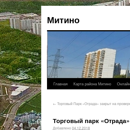
Митино
Главная
Карта района Митино
Онлайн
←
Торговый Парк «Отрада» закрыт на провер
Торговый парк «Отрада»
Добавлено
04.12.2018