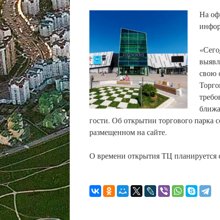
На оф
инфор
«Сего
выявл
свою 
Торго
требо
ближа
гости. Об открытии торгового парка 
размещенном на сайте.
О времени открытия ТЦ планируется 