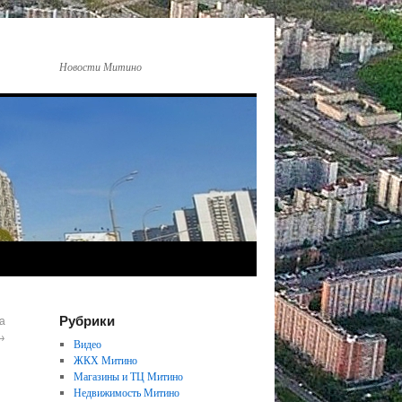
Новости Митино
Рубрики
а
→
Видео
ЖКХ Митино
Магазины и ТЦ Митино
Недвижимость Митино