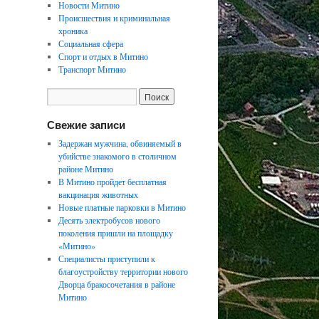
Новости Митино
Происшествия и криминальная
хроника
Социальная сфера
Спорт и отдых в Митино
Транспорт Митино
Свежие записи
Задержан мужчина, обвиняемый в
убийстве знакомого в столичном
районе Митино
В Митино пройдет бесплатная
вакцинация животных
Новые платные парковки в Митино
Десять электробусов нового
поколения пришли на площадку
«Митино»
Специалисты приступили к
благоустройству территории нового
Дворца бракосочетания в районе
Митино