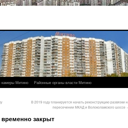
 камеры Митино
Районные органы власти Митино
ку
В 2019 году планируется начать реконструкцию развязки н
пересечении МКАД и Волоколамского шоссе
 временно закрыт