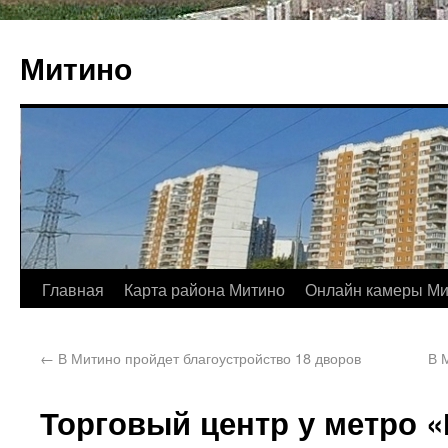
Митино
Главная
Карта района Митино
Онлайн камеры Ми
←
В Митино пройдет благоустройство 18 дворов
В 
Торговый центр у метро 