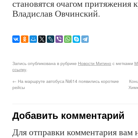
становятся очагом притяжения 
Владислав Овчинский.
Запись опубликована в рубрике
Новости Митино
с метками
М
ссылку
.
←
На маршруте автобуса №614 появились короткие
Кон
рейсы
Химк
Добавить комментарий
Для отправки комментария вам 