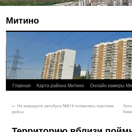
Митино
Главная
Карта района Митино
Онлайн камеры Ми
←
На маршруте автобуса №614 появились короткие
Кон
рейсы
Химк
Территорию вблизи пойм