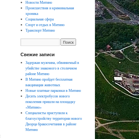
Новости Митино
Происшествия и криминальная
хроника
Социальная сфера
Спорт и отдых в Митино
Транспорт Митино
Свежие записи
Задержан мужчина, обвиняемый в
убийстве знакомого в столичном
районе Митино
В Митино пройдет бесплатная
вакцинация животных
Новые платные парковки в Митино
Десять электробусов нового
поколения пришли на площадку
«Митино»
Специалисты приступили к
благоустройству территории нового
Дворца бракосочетания в районе
Митино
я