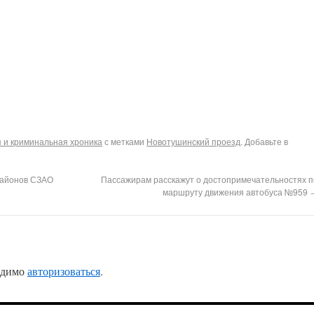
 и криминальная хроника
с метками
Новотушинский проезд
. Добавьте в
районов СЗАО
Пассажирам расскажут о достопримечательностях п
маршруту движения автобуса №959
одимо
авторизоваться
.