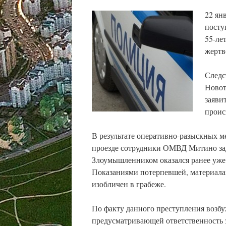
22 ян
посту
55-ле
жертв
Следс
Новот
заяви
проис
В результате оперативно-разыскных м
проезде сотрудники ОМВД Митино зад
Злоумышленником оказался ранее уже
Показаниями потерпевшей, материал
изобличен в грабеже.
По факту данного преступления возбу
предусматривающей ответственность 