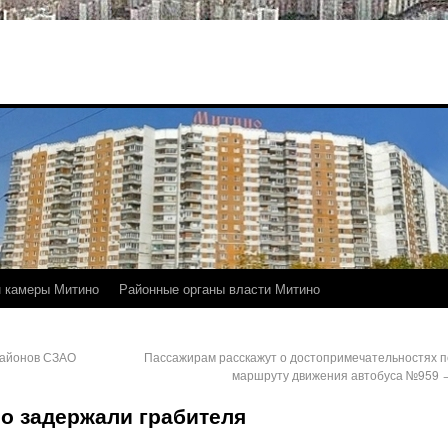
 камеры Митино
Районные органы власти Митино
районов СЗАО
Пассажирам расскажут о достопримечательностях п
маршруту движения автобуса №959
о задержали грабителя