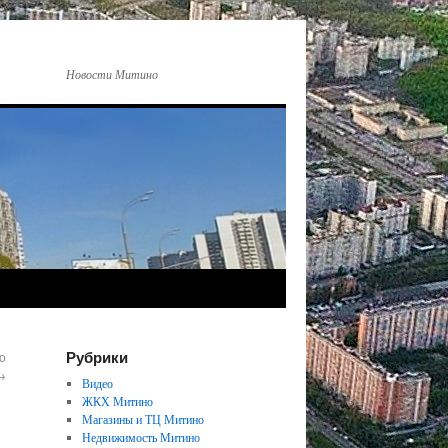
Новости Митино
Рубрики
о
→
Видео
ЖКХ Митино
Магазины и ТЦ Митино
Недвижимость Митино