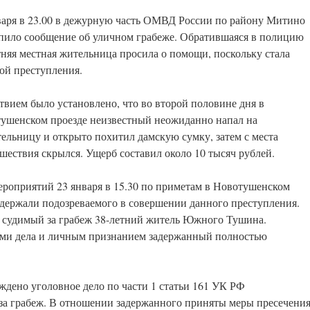
варя в 23.00 в дежурную часть ОМВД России по району Митино
пило сообщение об уличном грабеже. Обратившаяся в полицию
тняя местная жительница просила о помощи, поскольку стала
ой преступления.
твием было установлено, что во второй половине дня в
ушенском проезде неизвестный неожиданно напал на
тельницу и открыто похитил дамскую сумку, затем с места
шествия скрылся. Ущерб составил около 10 тысяч рублей.
ероприятий 23 января в 15.30 по приметам в Новотушенском
ержали подозреваемого в совершении данного преступления.
 судимый за грабеж 38-летний житель Южного Тушина.
ами дела и личным признанием задержанный полностью
ждено уголовное дело по части 1 статьи 161 УК РФ
за грабеж. В отношении задержанного приняты меры пресечени