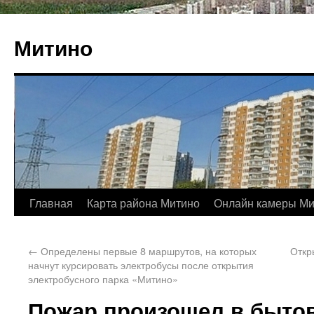
Митино
Главная
Карта района Митино
Онлайн камеры Ми
←
Определены первые 8 маршрутов, на которых
Откр
начнут курсировать электробусы после открытия
электробусного парка «Митино»
Пожар произошел в бытов