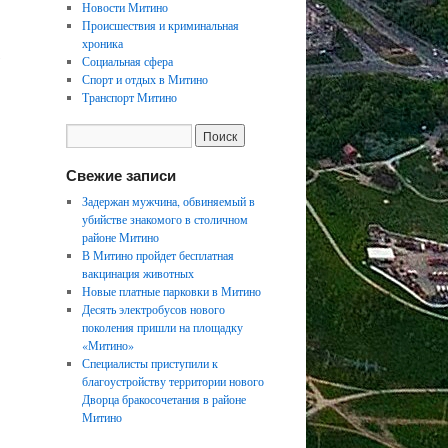
Новости Митино
Происшествия и криминальная
хроника
,
Социальная сфера
Спорт и отдых в Митино
Транспорт Митино
Свежие записи
Задержан мужчина, обвиняемый в
убийстве знакомого в столичном
районе Митино
В Митино пройдет бесплатная
вакцинация животных
Новые платные парковки в Митино
Десять электробусов нового
поколения пришли на площадку
«Митино»
Специалисты приступили к
благоустройству территории нового
Дворца бракосочетания в районе
Митино