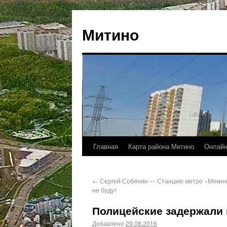
Митино
Главная
Карта района Митино
Онлайн
←
Сергей Собянин — Станцию метро «Мякин
не будут
Полицейские задержали 
Добавлено
29.08.2016