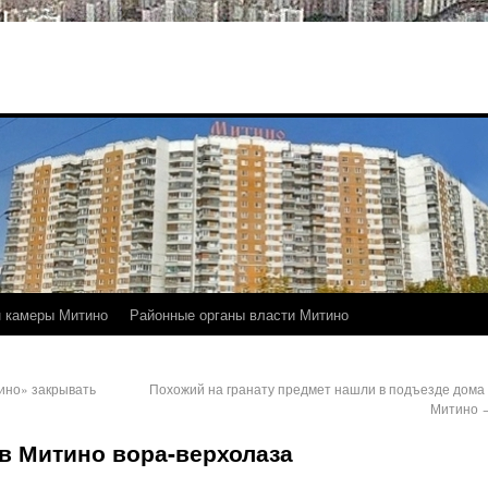
 камеры Митино
Районные органы власти Митино
ино» закрывать
Похожий на гранату предмет нашли в подъезде дома 
Митино
в Митино вора-верхолаза