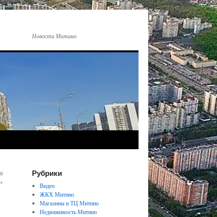
Новости Митино
Рубрики
в
→
Видео
ЖКХ Митино
Магазины и ТЦ Митино
Недвижимость Митино