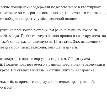
вские полицейские задержали подозреваемого в квартирных
х, которые он совершал с помощью альпинистского снаряжения
ом сообщили в пресс-службе столичной полиции.
упление произошло в столичном районе Митино ночью 28
та 2016 года. Грабитель через балкон проник в квартиру дома на
ской улице, расположенную на 15-м этаже. Злоумышленник
ил два мобильных телефона, планшет и деньги.
ки квартиры, однако вор успел скрыться. Общая сумма
ей. Позднее подозреваемого в данном преступление задержали в
круге. Им оказался житель 32-летний житель Хабаровска.
ожет быть причастен к ряду аналогичных преступлений.
«Разбой».