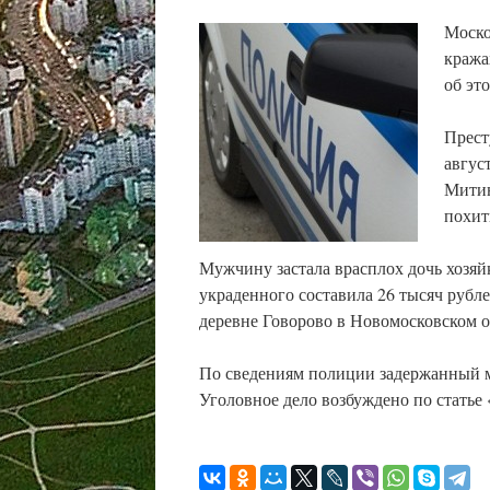
Моско
кража
об эт
Прест
авгус
Митин
похит
Мужчину застала врасплох дочь хозяй
украденного составила 26 тысяч рубл
деревне Говорово в Новомосковском о
По сведениям полиции задержанный м
Уголовное дело возбуждено по статье 