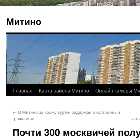
Митино
Главная
Карта района Митино
Онлайн камеры Ми
←
В Митино за кражу куртки задержан иностранный
гражданин
авт
Почти 300 москвичей по