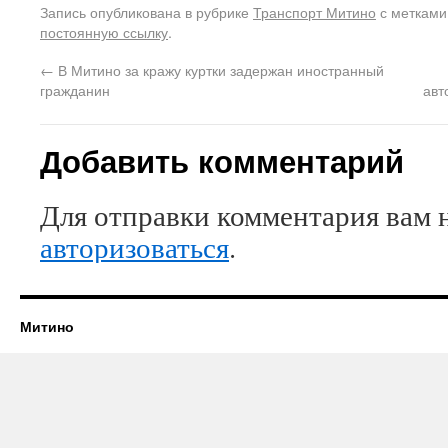
Запись опубликована в рубрике
Транспорт Митино
с меткам
постоянную ссылку
.
←
В Митино за кражу куртки задержан иностранный
гражданин
авт
Добавить комментарий
Для отправки комментария вам 
авторизоваться
.
Митино