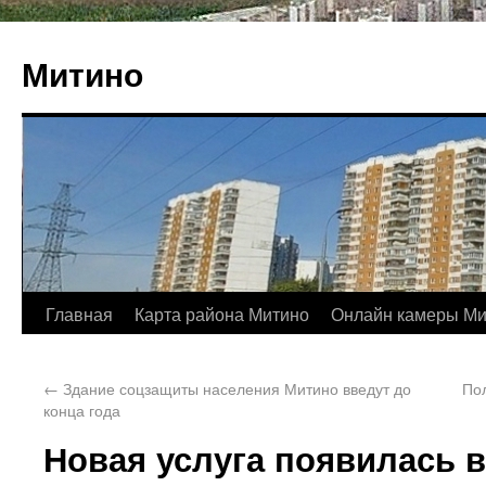
Митино
Главная
Карта района Митино
Онлайн камеры Ми
←
Здание соцзащиты населения Митино введут до
По
конца года
Новая услуга появилась 