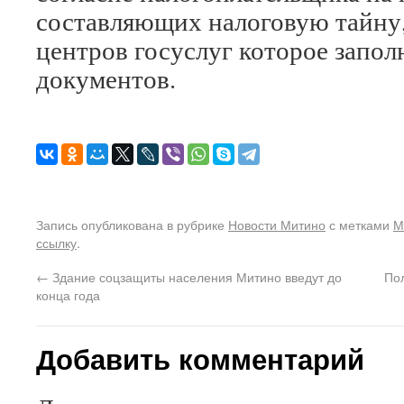
составляющих налоговую тайну
центров госуслуг которое запол
документов.
Запись опубликована в рубрике
Новости Митино
с метками
М
ссылку
.
←
Здание соцзащиты населения Митино введут до
По
конца года
Добавить комментарий