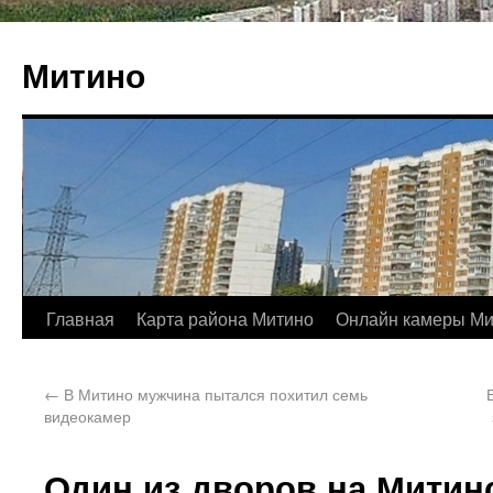
Митино
Главная
Карта района Митино
Онлайн камеры Ми
←
В Митино мужчина пытался похитил семь
видеокамер
Один из дворов на Митин