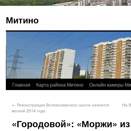
Митино
Главная
Карта района Митино
Онлайн камеры Ми
←
Реконструкция Волоколамского шоссе начнется
На 
весной 2014 года
«Городовой»: «Моржи» из