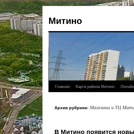
Митино
Главная
Карта района Митино
Онлайн
Магазины и ТЦ Мит
Архив рубрики:
В Митино появится нов