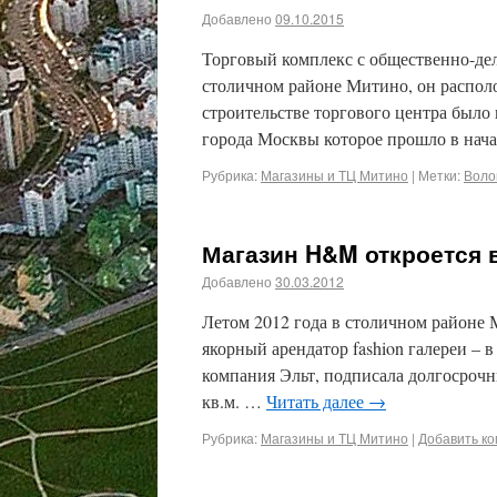
Добавлено
09.10.2015
Торговый комплекс с общественно-дел
столичном районе Митино, он располо
строительстве торгового центра было
города Москвы которое прошло в нач
Рубрика:
Магазины и ТЦ Митино
|
Метки:
Воло
Магазин H&M откроется 
Добавлено
30.03.2012
Летом 2012 года в столичном районе 
якорный арендатор fashion галереи – 
компания Эльт, подписала долгосроч
кв.м. …
Читать далее
→
Рубрика:
Магазины и ТЦ Митино
|
Добавить к