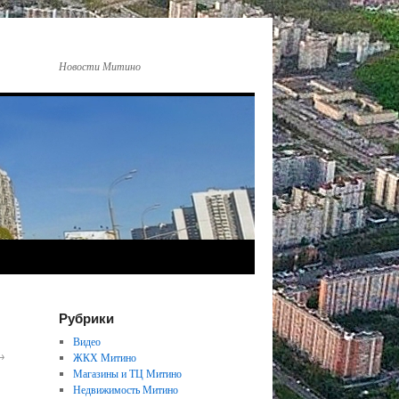
Новости Митино
Рубрики
Видео
→
ЖКХ Митино
Магазины и ТЦ Митино
Недвижимость Митино