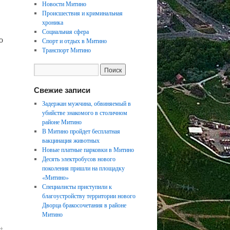
Новости Митино
Происшествия и криминальная
хроника
Социальная сфера
о
Спорт и отдых в Митино
Транспорт Митино
Свежие записи
Задержан мужчина, обвиняемый в
убийстве знакомого в столичном
районе Митино
В Митино пройдет бесплатная
вакцинация животных
Новые платные парковки в Митино
Десять электробусов нового
поколения пришли на площадку
«Митино»
Специалисты приступили к
благоустройству территории нового
Дворца бракосочетания в районе
Митино
→