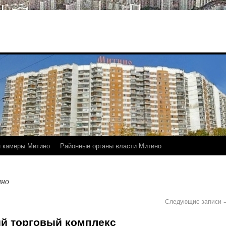
 камеры Митино
Районные органы власти Митино
ино
Следующие записи
ый торговый комплекс