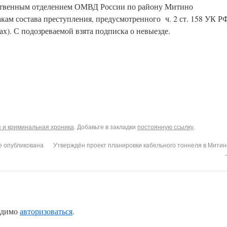
дственным отделением ОМВД России по району Митино
кам состава преступления, предусмотренного ч. 2 ст. 158 УК Р
х). С подозреваемой взята подписка о невыезде.
 и криминальная хроника
. Добавьте в закладки
постоянную ссылку
.
е опубликована
Утверждён проект планировки кабельного тоннеля в Митин
одимо
авторизоваться
.