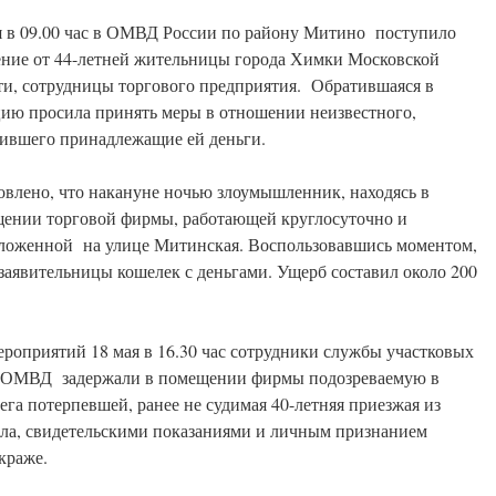
я в 09.00 час в ОМВД России по району Митино поступило
ение от 44-летней жительницы города Химки Московской
ти, сотрудницы торгового предприятия. Обратившаяся в
ию просила принять меры в отношении неизвестного,
ившего принадлежащие ей деньги.
овлено, что накануне ночью злоумышленник, находясь в
ении торговой фирмы, работающей круглосуточно и
ложенной на улице Митинская. Воспользовавшись моментом,
заявительницы кошелек с деньгами. Ущерб составил около 200
ероприятий 18 мая в 16.30 час сотрудники службы участковых
 ОМВД задержали в помещении фирмы подозреваемую в
га потерпевшей, ранее не судимая 40-летняя приезжая из
ела, свидетельскими показаниями и личным признанием
краже.