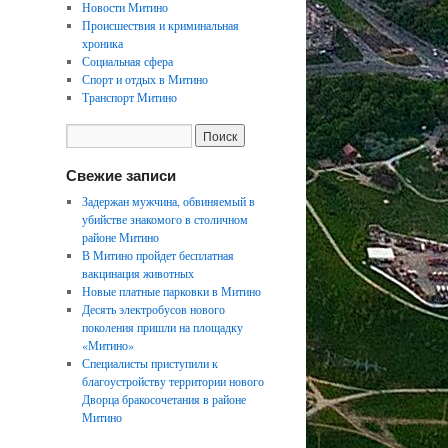
Новости Митино
Происшествия и криминальная
хроника
Социальная сфера
Спорт и отдых в Митино
Транспорт Митино
Свежие записи
Задержан мужчина, обвиняемый в
убийстве знакомого в столичном
районе Митино
В Митино пройдет бесплатная
вакцинация животных
Новые платные парковки в Митино
Десять электробусов нового
поколения пришли на площадку
«Митино»
Специалисты приступили к
благоустройству территории нового
Дворца бракосочетания в районе
Митино