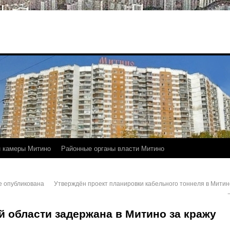
 камеры Митино
Районные органы власти Митино
е опубликована
Утверждён проект планировки кабельного тоннеля в Митин
й области задержана в Митино за кражу