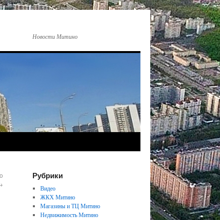
Новости Митино
Рубрики
о
→
Видео
ЖКХ Митино
Магазины и ТЦ Митино
Недвижимость Митино