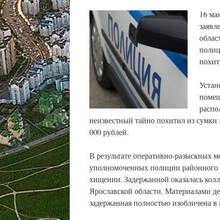
16 ма
заявл
облас
полиц
похит
Устан
помещ
распо
неизвестный тайно похитил из сумки 
000 рублей.
В результате оперативно-разыскных м
уполномоченных полиции районного
хищении. Задержанной оказалась колле
Ярославской области. Материалами д
задержанная полностью изобличена в 