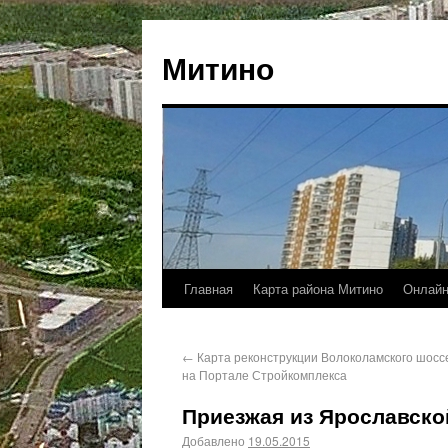
Митино
Главная
Карта района Митино
Онлайн
←
Карта реконструкции Волоколамского шосс
на Портале Стройкомплекса
Приезжая из Ярославско
Добавлено
19.05.2015