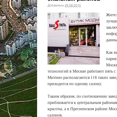
Добавлено
29.08.2015
Жител
лучше
заклю
инфор
данны
Как в
парик
Москв
технологий в Москве работают пять с
Митино располагаются 118 таких заве
приходится по одному салону.
Таким образом, по соотношению заве
приближается к центральным районам 
красоты, а в Пресненском районе Мос
салонов.