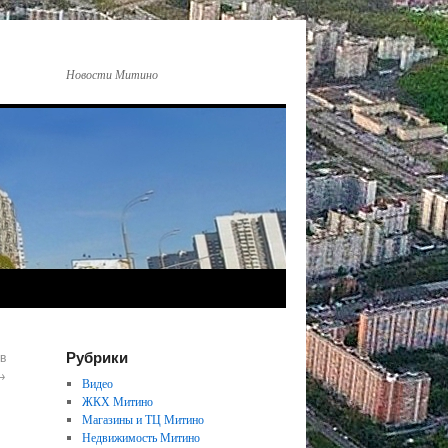
Новости Митино
Рубрики
в
→
Видео
ЖКХ Митино
Магазины и ТЦ Митино
Недвижимость Митино