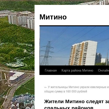
Митино
Главная
Карта района Митино
Онлайн
←
У жительницы Митино украли ювелирные и
общую сумму в 160 000 рублей
Жители Митино следят з
спальных районов