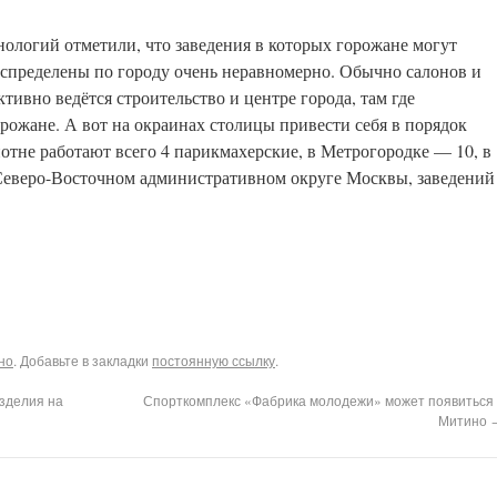
ологий отметили, что заведения в которых горожане могут
аспределены по городу очень неравномерно. Обычно салонов и
ктивно ведётся строительство и центре города, там где
ожане. А вот на окраинах столицы привести себя в порядок
потне работают всего 4 парикмахерские, в Метрогородке — 10, в
Северо-Восточном административном округе Москвы, заведений
но
. Добавьте в закладки
постоянную ссылку
.
зделия на
Спорткомплекс «Фабрика молодежи» может появиться 
Митино