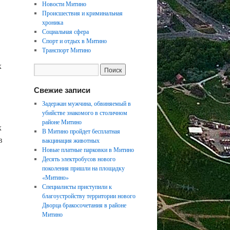
Новости Митино
Происшествия и криминальная
хроника
Социальная сфера
Спорт и отдых в Митино
Транспорт Митино
х
Свежие записи
Задержан мужчина, обвиняемый в
убийстве знакомого в столичном
районе Митино
х
В Митино пройдет бесплатная
в
вакцинация животных
Новые платные парковки в Митино
Десять электробусов нового
поколения пришли на площадку
«Митино»
Специалисты приступили к
благоустройству территории нового
Дворца бракосочетания в районе
Митино