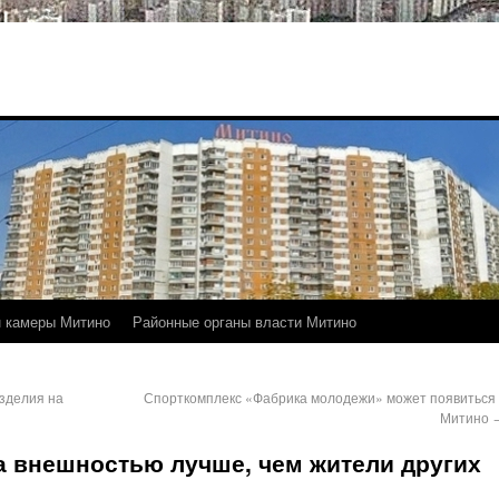
 камеры Митино
Районные органы власти Митино
зделия на
Спорткомплекс «Фабрика молодежи» может появиться 
Митино
а внешностью лучше, чем жители других