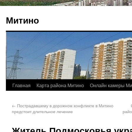
Митино
Главная
Карта района Митино
Онлайн камеры Ми
←
Пострадавшему в дорожном конфликте в Митино
предстоит длительное лечение
райо
Житель Подмосковья укра