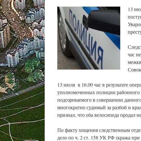
13 ию
посту
Уваро
прест
Следс
час н
межкв
Совок
13 июля в 16.00 час в результате оп
уполномоченных полиции районного О
подозреваемого в совершении данного
многократно судимый за разбой и кра
признал, что оба велосипеда продал н
По факту хищения следственным отд
дело по ч. 2 ст. 158 УК РФ (кража пр