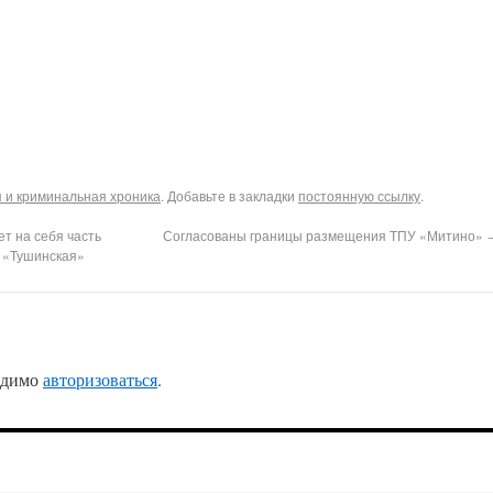
 и криминальная хроника
. Добавьте в закладки
постоянную ссылку
.
т на себя часть
Согласованы границы размещения ТПУ «Митино»
о «Тушинская»
одимо
авторизоваться
.