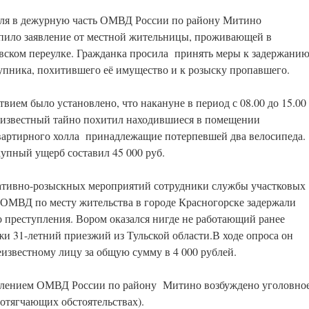
ля в дежурную часть ОМВД России по району Митино
пило заявление от местной жительницы, проживающей в
вском переулке. Гражданка просила принять меры к задержани
упника, похитившего её имущество и к розыску пропавшего.
твием было установлено, что накануне в период с 08.00 до 15.00
еизвестный тайно похитил находившиеся в помещении
артирного холла принадлежащие потерпевшей два велосипеда.
упный ущерб составил 45 000 руб.
еративно-розыскных мероприятий сотрудники службы участковых
МВД по месту жительства в городе Красногорске задержали
 преступления. Вором оказался нигде не работающий ранее
жи 31-летний приезжий из Тульской области.В ходе опроса он
еизвестному лицу за общую сумму в 4 000 рублей.
елением ОМВД России по району Митино возбуждено уголовно
и отягчающих обстоятельствах).