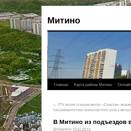
Митино
Главная
Карта района Митино
Онлайн
←
ТПУ возле станции метро «Спартак» возьме
пассажиропотока транспортного узла у метр
В Митино из подъездов
Добавлено
15.07.2014