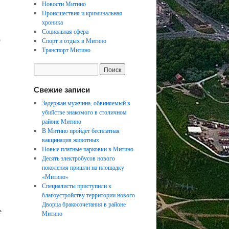
Новости Митино
Происшествия и криминальная
хроника
Социальная сфера
ю
Спорт и отдых в Митино
Транспорт Митино
Свежие записи
Задержан мужчина, обвиняемый в
убийстве знакомого в столичном
районе Митино
В Митино пройдет бесплатная
вакцинация животных
Новые платные парковки в Митино
Десять электробусов нового
поколения пришли на площадку
«Митино»
Специалисты приступили к
благоустройству территории нового
Дворца бракосочетания в районе
е
Митино