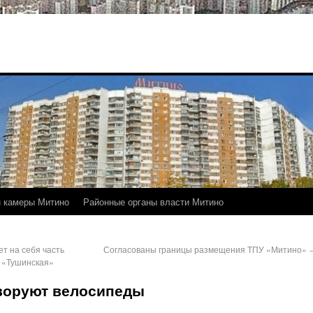
 камеры Митино
Районные органы власти Митино
т на себя часть
Согласованы границы размещения ТПУ «Митино»
о «Тушинская»
 воруют велосипеды