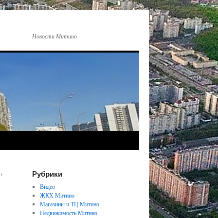
Новости Митино
Рубрики
→
Видео
ЖКХ Митино
Магазины и ТЦ Митино
Недвижимость Митино