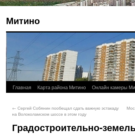
Митино
Главная
Карта района Митино
Онлайн камеры Ми
←
Сергей Собянин пообещал сдать важную эстакаду
Мос
на Волоколамском шоссе в этом году
Градостроительно-земел