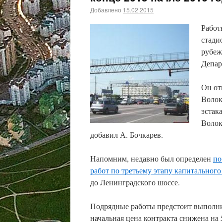
Добавлено
15.02.2015
Работ
стади
рубеж
Депар
Он от
Волок
эстак
Волок
добавил А. Бочкарев.
Напомним, недавно был определен
по
работ по третьему этапу капитального
до Ленинградского шоссе.
Подрядные работы предстоит выполн
начальная цена контракта снижена на 