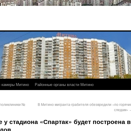
 камеры Митино
Районные органы власти Митино
 поликлиники №
В Митино мигранта-грабителя обезвредили «по горячи
следам»
 у стадиона «Спартак» будет построена в
одов