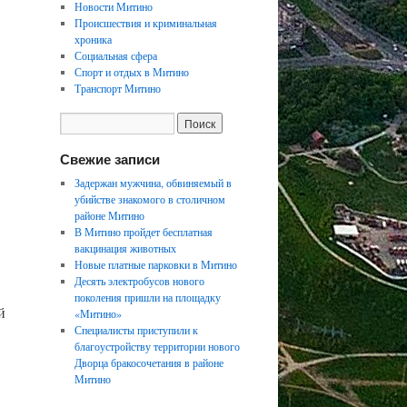
Новости Митино
Происшествия и криминальная
хроника
Социальная сфера
Спорт и отдых в Митино
Транспорт Митино
Свежие записи
Задержан мужчина, обвиняемый в
убийстве знакомого в столичном
районе Митино
В Митино пройдет бесплатная
вакцинация животных
Новые платные парковки в Митино
Десять электробусов нового
поколения пришли на площадку
й
«Митино»
Специалисты приступили к
благоустройству территории нового
Дворца бракосочетания в районе
Митино