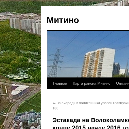
Митино
Главная
Карта района Митино
Онлайн
←
За очереди в поликлиники уволен главврач
180
Эстакада на Волоколамке
конце 2015 начле 2016 г