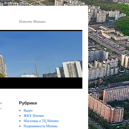
Новости Митино
Рубрики
м
→
Видео
ЖКХ Митино
Магазины и ТЦ Митино
Недвижимость Митино