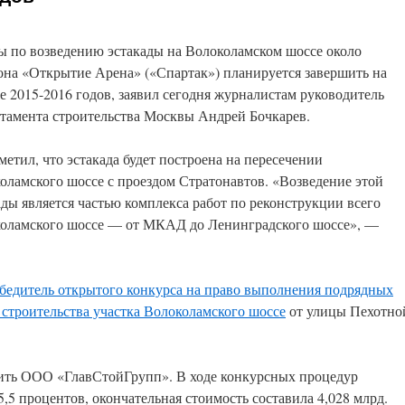
ы по возведению эстакады на Волоколамском шоссе около
она «Открытие Арена» («Спартак») планируется завершить на
е 2015-2016 годов, заявил сегодня журналистам руководитель
тамента строительства Москвы Андрей Бочкарев.
метил, что эстакада будет построена на пересечении
оламского шоссе с проездом Стратонавтов. «Возведение этой
ады является частью комплекса работ по реконструкции всего
оламского шоссе — от МКАД до Ленинградского шоссе», —
бедитель открытого конкурса на право выполнения подрядных
 строительства участка Волоколамского шоссе
от улицы Пехотно
ить ООО «ГлавСтойГрупп». В ходе конкурсных процедур
5,5 процентов, окончательная стоимость составила 4,028 млрд.